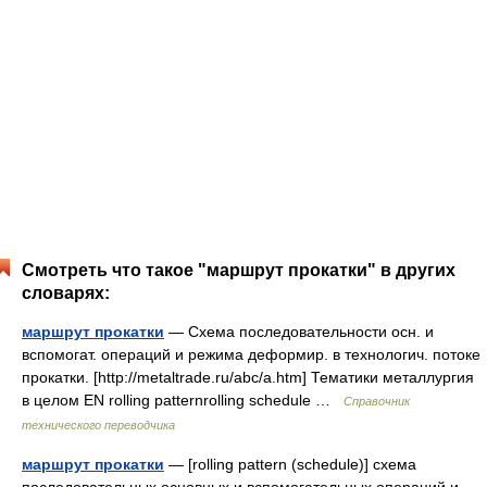
Смотреть что такое "маршрут прокатки" в других
словарях:
маршрут прокатки
— Схема последовательности осн. и
вспомогат. операций и режима деформир. в технологич. потоке
прокатки. [http://metaltrade.ru/abc/a.htm] Тематики металлургия
в целом EN rolling patternrolling schedule …
Справочник
технического переводчика
маршрут прокатки
— [rolling pattern (schedule)] схема