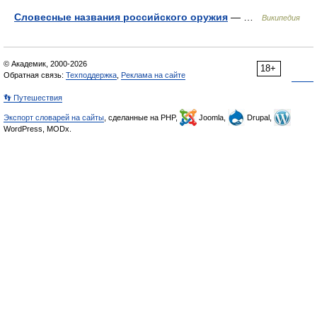
Словесные названия российского оружия
— …
Википедия
© Академик, 2000-2026
18+
Обратная связь:
Техподдержка
,
Реклама на сайте
👣 Путешествия
Экспорт словарей на сайты
, сделанные на PHP,
Joomla,
Drupal,
WordPress, MODx.